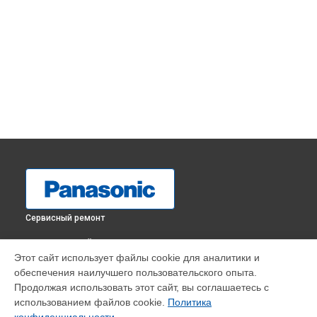
Сервисный ремонт
ВЫБЕРИ СВОЙ ГОРОД
Этот сайт использует файлы cookie для аналитики и
Замена платы отсека карты памяти фотоаппарата DMC-
обеспечения наилучшего пользовательского опыта.
LX15 Panasonic в
Краснодаре
Продолжая использовать этот сайт, вы соглашаетесь с
Замена платы отсека карты памяти фотоаппарата DMC-
использованием файлов cookie.
Политика
LX15 Panasonic в
Ростове-на-Дону