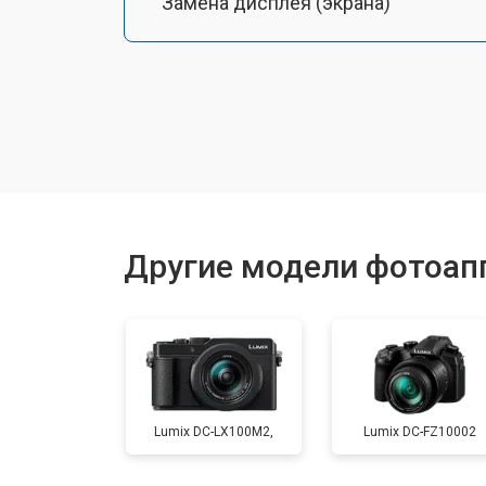
Замена дисплея (экрана)
Замена микрофона
Замена кнопки включения
Замена байонета
Другие модели фотоапп
Замена платы отсека карты памяти
Замена затвора
Lumix DC-LX100M2,
Lumix DC-FZ10002
Замена CCD/CMOS матрицы