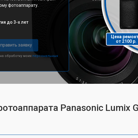
ому фотоаппарату.
ия до 3-х лет
Цена ремон
от 2100 р.
править заявку
 на обработку моих
персональных
фотоаппарата Panasonic Lumix 