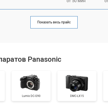
от 50 мин
о
от 80 мин
о
Показать весь прайс
от 50 мин
о
от 100 мин
о
аратов Panasonic
от 70 мин
о
от 80 мин
о
Lumix DC-G90
DMC-LX15
от 70 мин
о