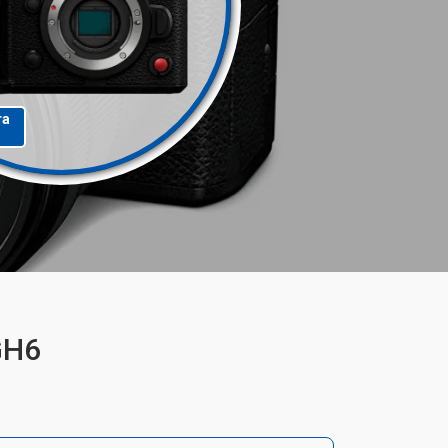
та
GH6