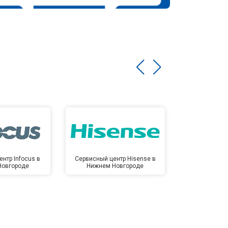
нтр Infocus в
Сервисный центр Hisense в
Сервисный ц
Новгороде
Нижнем Новгороде
Нижнем 