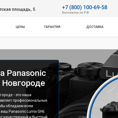
+7 (800) 100-69-58
тская площадь, 5
Бесплатно по РФ
ЦЕНЫ
ГАРАНТИЯ
ДОСТАВКА
а Panasonic
 Новгороде
городе - это наша
тавляет профессиональные
. Мы обладаем всем
ваш Panasonic Lumix GH6
ют качественный и быстрый