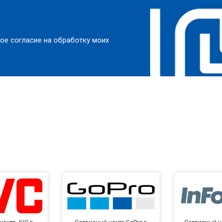
от 150 мин
о
от 70 мин
о
ое согласие на обработку моих
от 120 мин
о
от 70 мин
о
от 110 мин
о
от 80 мин
о
от 120 мин
о