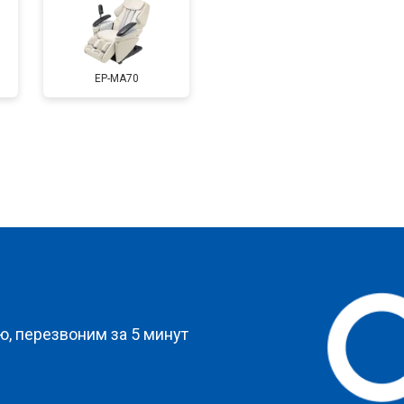
от 60 мин
о
EP-MA70
стей
от 90 мин
о
от 70 мин
о
а
от 150 мин
о
?
от 70 мин
о
, перезвоним за 5 минут
от 110 мин
о