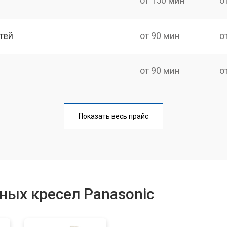
от 150 мин
о
тей
от 90 мин
о
от 90 мин
о
от 90 мин
о
Показать весь прайс
ка
от 150 мин
о
от 40 мин
о
ных кресел Panasonic
от 130 мин
о