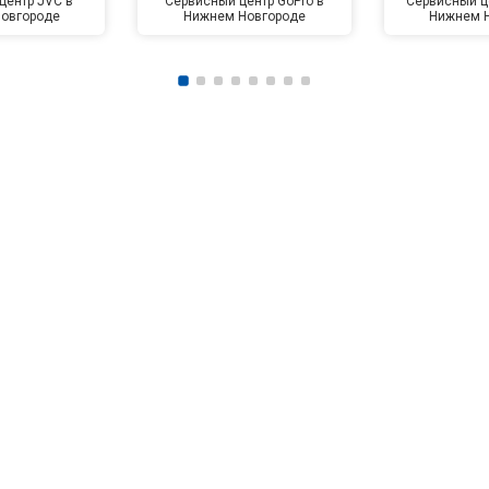
центр JVC в
Сервисный центр GoPro в
Сервисный це
овгороде
Нижнем Новгороде
Нижнем 
от 80 мин
о
от 140 мин
о