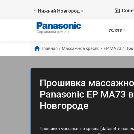
Сове
Нижний Новгород
▼
УСЛУГИ
Сервисный ремонт
Главная
/
Массажное кресло
/
EP MA73
/
Про
Прошивка массажно
Panasonic EP MA73 
Новгороде
Прошивка массажного кресла [dataset: в наше