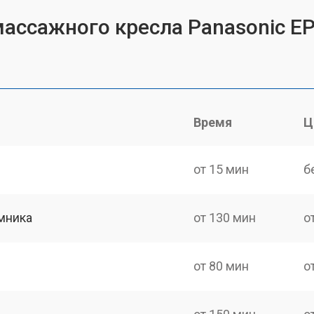
массажного кресла Panasonic E
Время
Ц
от 15 мин
б
мника
от 130 мин
о
от 80 мин
о