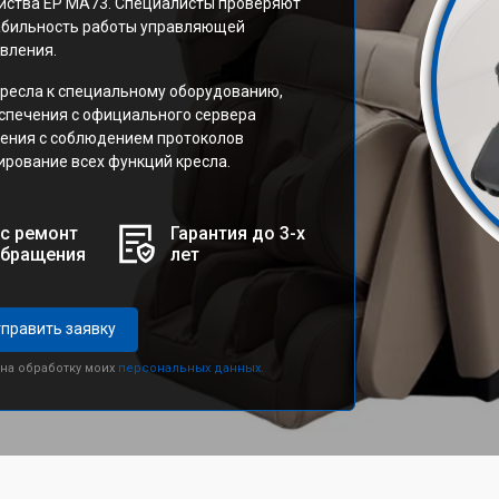
йства EP MA73. Специалисты проверяют
табильность работы управляющей
вления.
ресла к специальному оборудованию,
еспечения с официального сервера
ления с соблюдением протоколов
ирование всех функций кресла.
с ремонт
Гарантия до 3-х
обращения
лет
править заявку
 на обработку моих
персональных данных.