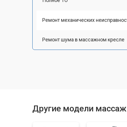
Полное ТО
Ремонт механических неисправнос
Ремонт шума в массажном кресле
Ремонт подъемного механизма
Ремонт основного массажного бло
Замена двигателя подъема/спуска
Другие модели массаж
Замена основного двигателя