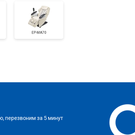
от 60 мин
о
EP-MA70
стей
от 90 мин
о
от 70 мин
о
а
от 150 мин
о
?
от 70 мин
о
, перезвоним за 5 минут
от 110 мин
о