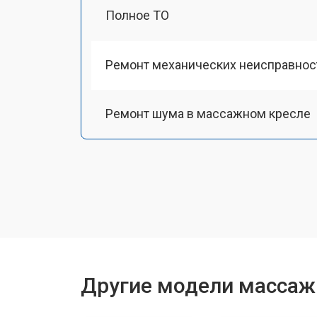
Полное ТО
Ремонт механических неисправнос
Ремонт шума в массажном кресле
Ремонт подъемного механизма
Ремонт основного массажного бло
Замена двигателя подъема/спуска
Другие модели массаж
Замена основного двигателя