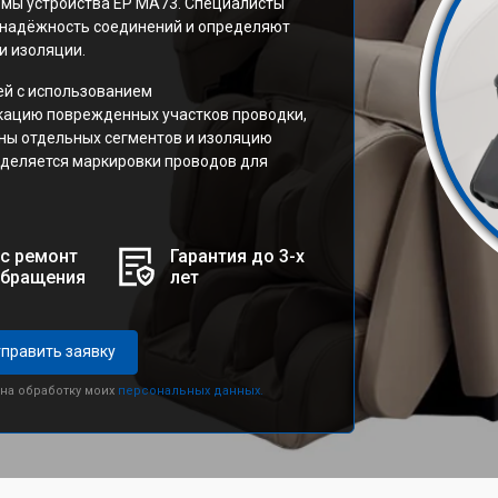
емы устройства EP MA73. Специалисты
 надёжность соединений и определяют
и изоляции.
ей с использованием
кацию поврежденных участков проводки,
ны отдельных сегментов и изоляцию
уделяется маркировки проводов для
с ремонт
Гарантия до 3-х
обращения
лет
править заявку
 на обработку моих
персональных данных.