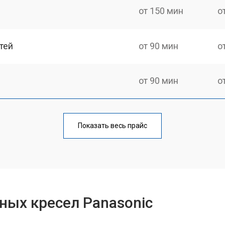
от 150 мин
о
тей
от 90 мин
о
от 90 мин
о
от 90 мин
о
Показать весь прайс
ка
от 150 мин
о
от 40 мин
о
ных кресел Panasonic
от 130 мин
о