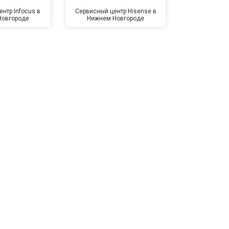
нтр Infocus в
Сервисный центр Hisense в
Сервисный ц
Новгороде
Нижнем Новгороде
Нижнем 
т 4500 ₽
Заказать
т 5500 ₽
Заказать