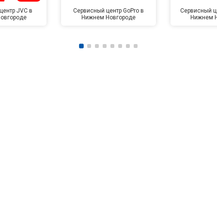
центр JVC в
Сервисный центр GoPro в
Сервисный це
овгороде
Нижнем Новгороде
Нижнем 
от 80 мин
о
от 140 мин
о