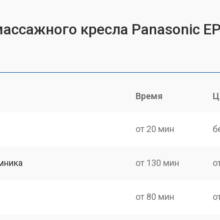
массажного кресла Panasonic E
Время
Ц
от 20 мин
б
мника
от 130 мин
о
от 80 мин
о