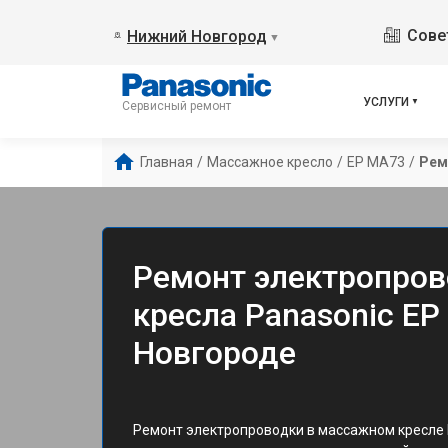
Сове
Нижний Новгород
▼
УСЛУГИ
Сервисный ремонт
Главная
/
Массажное кресло
/
EP MA73
/
Рем
Ремонт электропро
кресла Panasonic E
Новгороде
Ремонт электропроводки в массажном кресле 