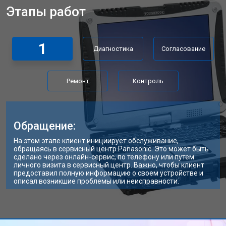
Этапы работ
Замена материнской платы
от 2300 ₽
Заказать
Замена матрицы ноутбука Panasonic
от 2300 ₽
Заказать
1
Диагностика
Согласование
Замена Wi-Fi ноутбука Panasonic
от 2200 ₽
Заказать
Ремонт цепи питания
от 3500 ₽
Заказать
Ремонт
Контроль
Замена USB порта
от 2200 ₽
Заказать
Замена звуковой карты
от 1700 ₽
Заказать
Обращение:
Замена микрофона
от 2600 ₽
Заказать
На этом этапе клиент инициирует обслуживание,
обращаясь в сервисный центр Panasonic. Это может быть
Замена оперативной памяти
от 1100 ₽
Заказать
сделано через онлайн-сервис, по телефону или путем
личного визита в сервисный центр. Важно, чтобы клиент
предоставил полную информацию о своем устройстве и
Прошивка BIOS ноутбука Panasonic
от 1500 ₽
Заказать
описал возникшие проблемы или неисправности.
Замена северного моста
от 3500 ₽
Заказать
Ремонт петель ноутбука Panasonic
от 3990 ₽
Заказать