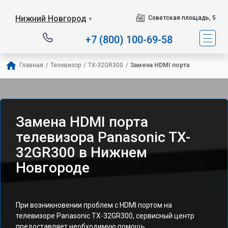
Нижний Новгород
Советская площадь, 5
▼
+7 (800) 100-69-58
Главная
/
Телевизор
/
TX-32GR300
/
Замена HDMI порта
Замена HDMI порта
телевизора Panasonic TX-
32GR300 в Нижнем
Новгороде
При возникновении проблем с HDMI портом на
телевизоре Panasonic TX-32GR300, сервисный центр
предоставляет необходимую помощь.