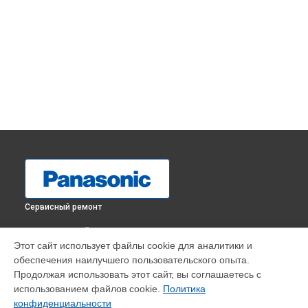
Сервисный ремонт
ВЫБЕРИ СВОЙ ГОРОД
Этот сайт использует файлы cookie для аналитики и
Замена HDMI порта телевизора TX-32GR300 Panasonic в
обеспечения наилучшего пользовательского опыта.
Краснодаре
Продолжая использовать этот сайт, вы соглашаетесь с
Замена HDMI порта телевизора TX-32GR300 Panasonic в
использованием файлов cookie.
Политика
Ростове-на-Дону
конфиденциальности