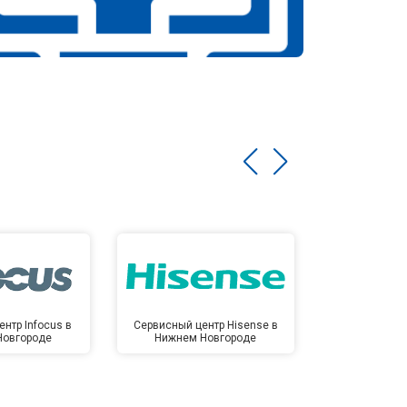
нтр Infocus в
Сервисный центр Hisense в
Сервисный ц
Новгороде
Нижнем Новгороде
Нижнем 