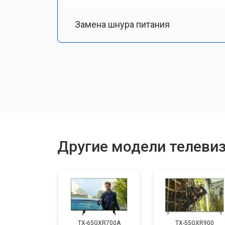
Замена шнура питания
Замена разъема питания
Замена шлейфа матрицы
Замена аудиоразъема
Другие модели телевиз
Замена USB порта
Замена HDMI порта
TX-65GXR700A
TX-55GXR900