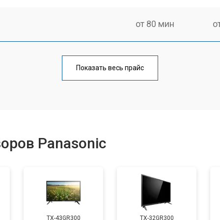
от 80 мин
о
от 60 мин
о
Показать весь прайс
от 110 мин
о
от 50 мин
о
оров Panasonic
от 70 мин
о
от 60 мин
о
TX-43GR300
TX-32GR300