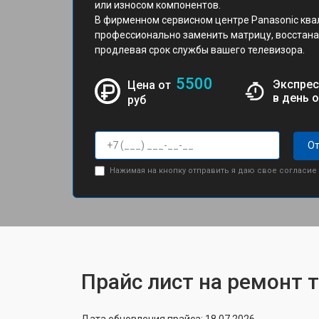
или износом компонентов.
В фирменном сервисном центре Panasonic кв
профессионально заменить матрицу, восстана
продлевая срок службы вашего телевизора.
5500
Экспрес
Цена от
в день 
руб
От
Нажимая на кнопку отправить я даю свое согласие
Прайс лист на ремонт 
Дата обновления прайса: 18.07.2026