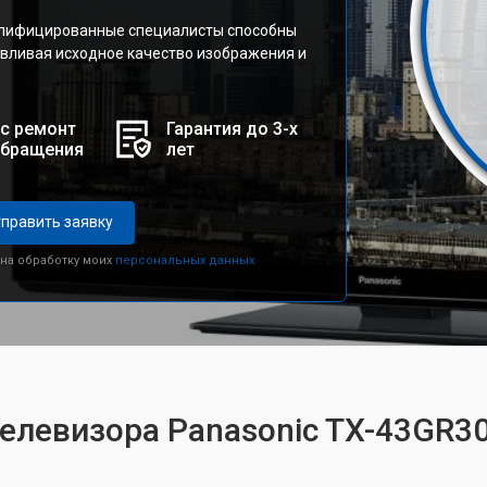
алифицированные специалисты способны
вливая исходное качество изображения и
с ремонт
Гарантия до 3-х
обращения
лет
править заявку
 на обработку моих
персональных данных.
телевизора Panasonic TX-43GR3