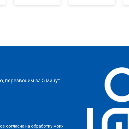
от 100 мин
о
от 80 мин
о
от 90 мин
о
?
от 70 мин
о
, перезвоним за 5 минут
от 70 мин
о
и
от 130 мин
о
ое согласие на обработку моих