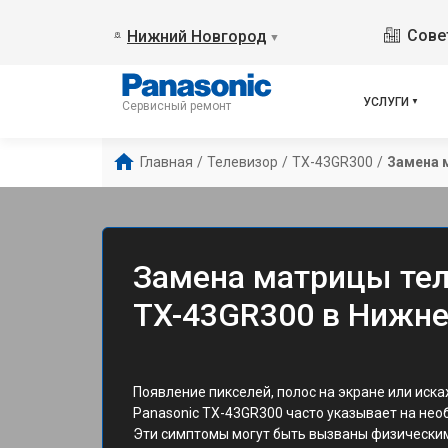
Сове
Нижний Новгород
▼
УСЛУГИ
Сервисный ремонт
Главная
/
Телевизор
/
TX-43GR300
/
Замена 
Замена матрицы тел
TX-43GR300 в Нижн
Появление пикселей, полос на экране или иск
Panasonic TX-43GR300 часто указывает на не
Эти симптомы могут быть вызваны физически